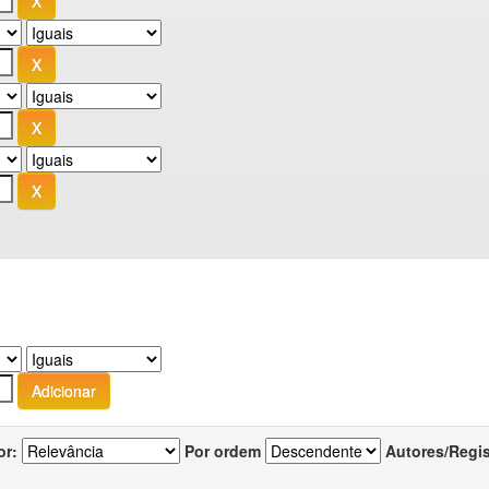
or:
Por ordem
Autores/Regi