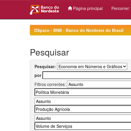
Página principal
Percorrer
Skip
navigation
DSpace - BNB - Banco do Nordeste do Brasil
Pesquisar
Pesquisar:
por
Filtros correntes: