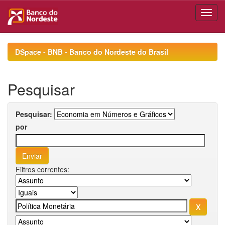
Skip
navigation
DSpace - BNB - Banco do Nordeste do Brasil
Pesquisar
Pesquisar:
por
Filtros correntes: