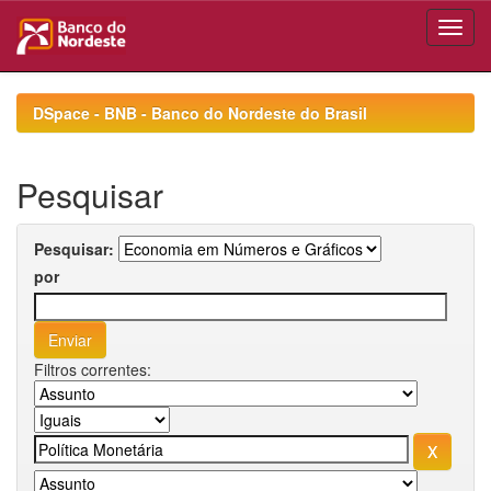
Skip
navigation
DSpace - BNB - Banco do Nordeste do Brasil
Pesquisar
Pesquisar:
por
Filtros correntes: