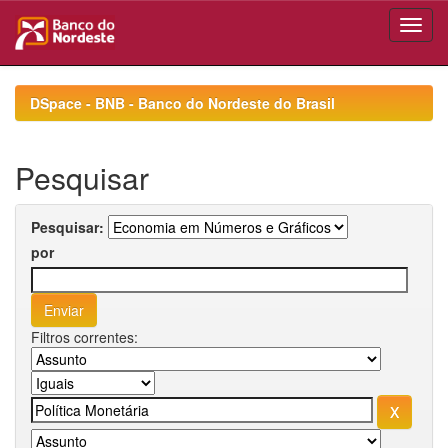
Skip
navigation
DSpace - BNB - Banco do Nordeste do Brasil
Pesquisar
Pesquisar:
por
Filtros correntes: