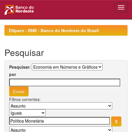
Skip
navigation
DSpace - BNB - Banco do Nordeste do Brasil
Pesquisar
Pesquisar:
por
Filtros correntes: