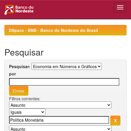
Skip
navigation
DSpace - BNB - Banco do Nordeste do Brasil
Pesquisar
Pesquisar:
por
Filtros correntes: