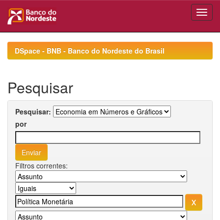
Skip
navigation
DSpace - BNB - Banco do Nordeste do Brasil
Pesquisar
Pesquisar:
por
Filtros correntes: