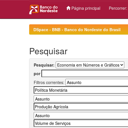
Página principal
Percorrer
Skip
navigation
DSpace - BNB - Banco do Nordeste do Brasil
Pesquisar
Pesquisar:
por
Filtros correntes: