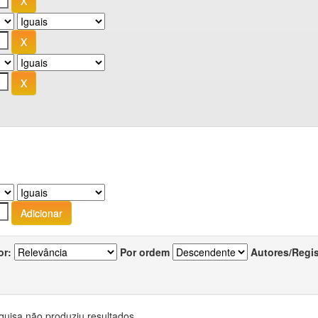
or:
Por ordem
Autores/Regi
quisa não produziu resultados.