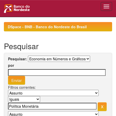
Skip
navigation
DSpace - BNB - Banco do Nordeste do Brasil
Pesquisar
Pesquisar:
por
Filtros correntes: