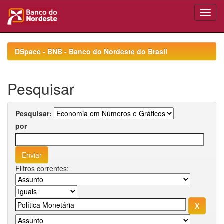
Skip
navigation
DSpace - BNB - Banco do Nordeste do Brasil
Pesquisar
Pesquisar:
por
Filtros correntes: