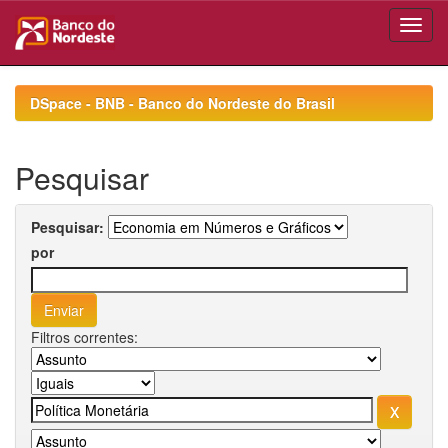
Skip
navigation
DSpace - BNB - Banco do Nordeste do Brasil
Pesquisar
Pesquisar:
por
Filtros correntes: