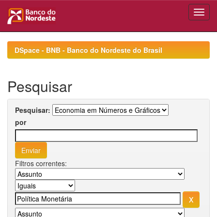
Skip
navigation
DSpace - BNB - Banco do Nordeste do Brasil
Pesquisar
Pesquisar:
por
Filtros correntes: