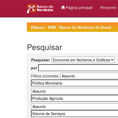
Página principal
Percorrer
Skip
navigation
DSpace - BNB - Banco do Nordeste do Brasil
Pesquisar
Pesquisar:
por
Filtros correntes: