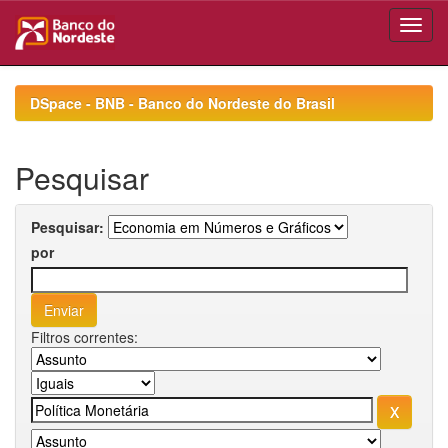
Skip
navigation
DSpace - BNB - Banco do Nordeste do Brasil
Pesquisar
Pesquisar:
por
Filtros correntes: