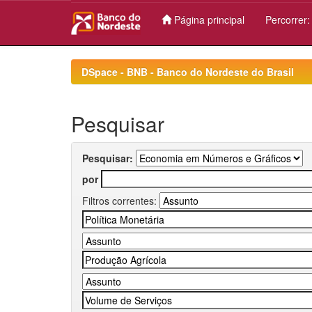
Página principal
Percorrer
Skip
navigation
DSpace - BNB - Banco do Nordeste do Brasil
Pesquisar
Pesquisar:
por
Filtros correntes: