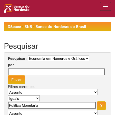
Skip
navigation
DSpace - BNB - Banco do Nordeste do Brasil
Pesquisar
Pesquisar:
por
Filtros correntes: