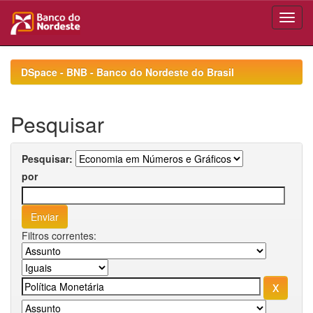
Skip
navigation
DSpace - BNB - Banco do Nordeste do Brasil
Pesquisar
Pesquisar:
por
Filtros correntes: