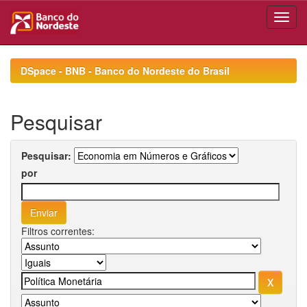
Skip
navigation
DSpace - BNB - Banco do Nordeste do Brasil
Pesquisar
Pesquisar:
por
Filtros correntes: