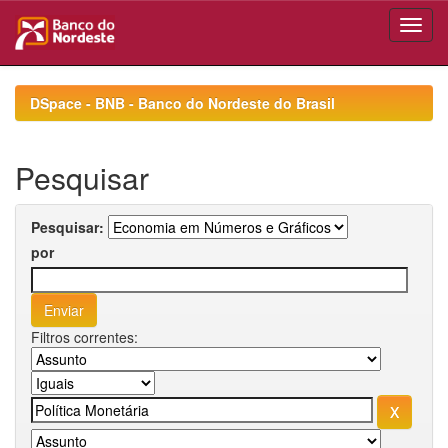
Skip
navigation
DSpace - BNB - Banco do Nordeste do Brasil
Pesquisar
Pesquisar:
por
Filtros correntes: