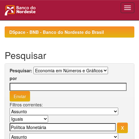
Skip
navigation
DSpace - BNB - Banco do Nordeste do Brasil
Pesquisar
Pesquisar:
por
Filtros correntes: