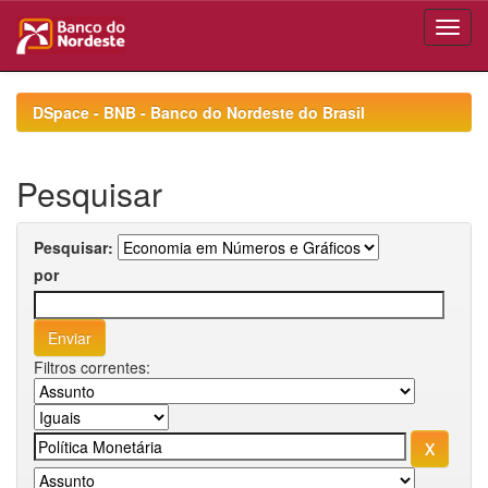
Skip
navigation
DSpace - BNB - Banco do Nordeste do Brasil
Pesquisar
Pesquisar:
por
Filtros correntes: