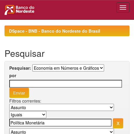
Skip
navigation
DSpace - BNB - Banco do Nordeste do Brasil
Pesquisar
Pesquisar:
por
Filtros correntes: