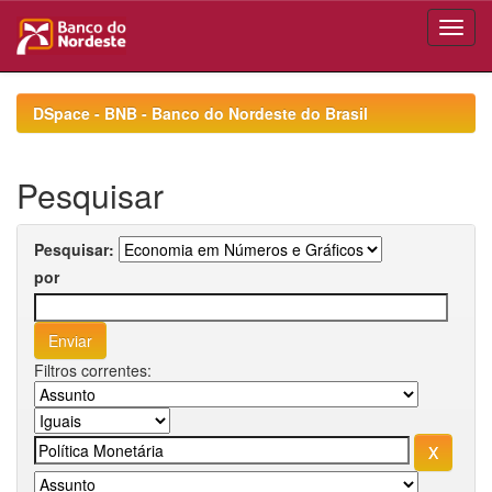
Skip
navigation
DSpace - BNB - Banco do Nordeste do Brasil
Pesquisar
Pesquisar:
por
Filtros correntes: