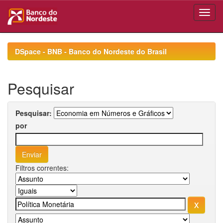
Skip
navigation
DSpace - BNB - Banco do Nordeste do Brasil
Pesquisar
Pesquisar:
por
Filtros correntes: