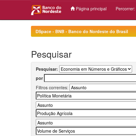
Página principal
Percorrer
Skip
navigation
DSpace - BNB - Banco do Nordeste do Brasil
Pesquisar
Pesquisar:
por
Filtros correntes: