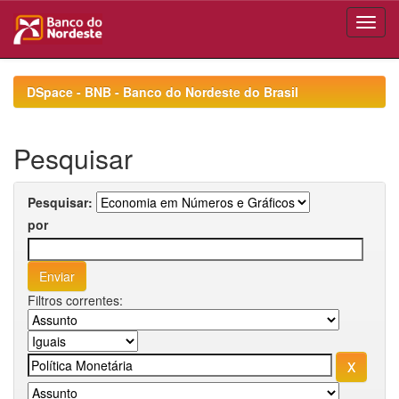
Skip
navigation
DSpace - BNB - Banco do Nordeste do Brasil
Pesquisar
Pesquisar:
por
Filtros correntes: