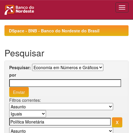
Skip
navigation
DSpace - BNB - Banco do Nordeste do Brasil
Pesquisar
Pesquisar:
por
Filtros correntes: