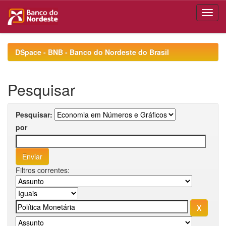
Skip
navigation
DSpace - BNB - Banco do Nordeste do Brasil
Pesquisar
Pesquisar:
por
Filtros correntes: