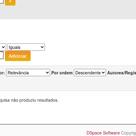
or:
Por ordem
Autores/Regi
quisa não produziu resultados.
DSpace Software
Copyrig