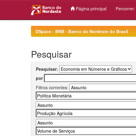
Página principal
Percorrer
Skip
navigation
DSpace - BNB - Banco do Nordeste do Brasil
Pesquisar
Pesquisar:
por
Filtros correntes: