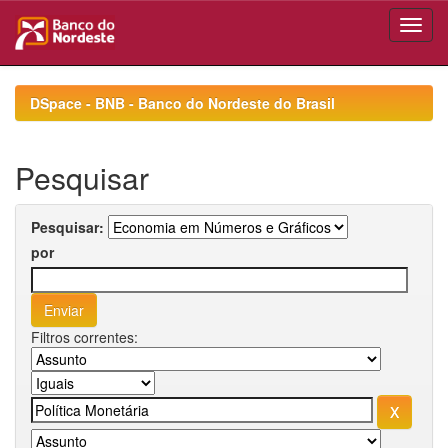
Skip
navigation
DSpace - BNB - Banco do Nordeste do Brasil
Pesquisar
Pesquisar:
por
Filtros correntes: