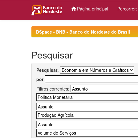
Página principal
Percorrer
Skip
navigation
DSpace - BNB - Banco do Nordeste do Brasil
Pesquisar
Pesquisar:
por
Filtros correntes: