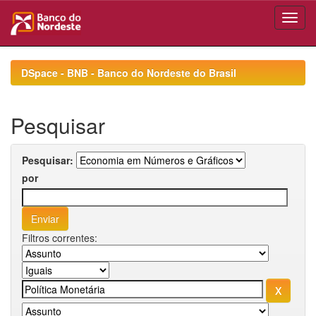
Skip
navigation
DSpace - BNB - Banco do Nordeste do Brasil
Pesquisar
Pesquisar:
por
Filtros correntes: