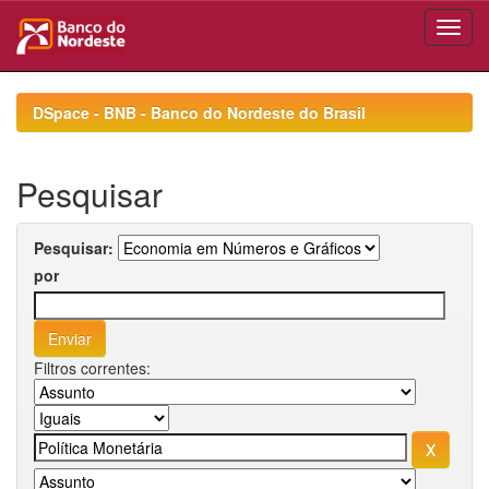
Skip
navigation
DSpace - BNB - Banco do Nordeste do Brasil
Pesquisar
Pesquisar:
por
Filtros correntes: