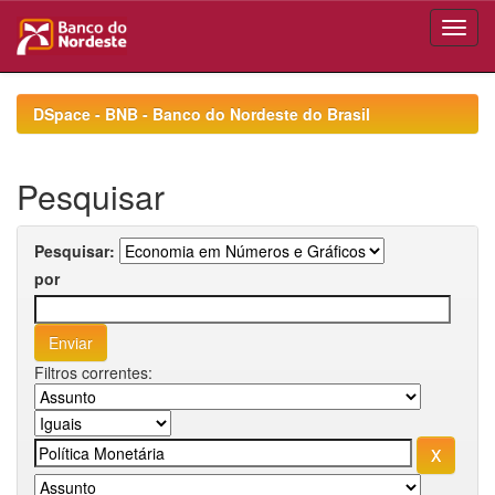
Skip
navigation
DSpace - BNB - Banco do Nordeste do Brasil
Pesquisar
Pesquisar:
por
Filtros correntes: