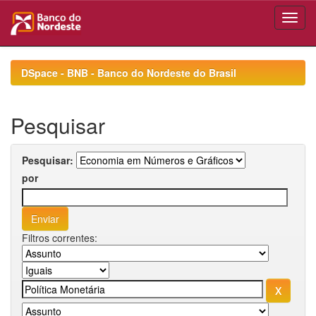
Skip
navigation
DSpace - BNB - Banco do Nordeste do Brasil
Pesquisar
Pesquisar:
por
Filtros correntes: