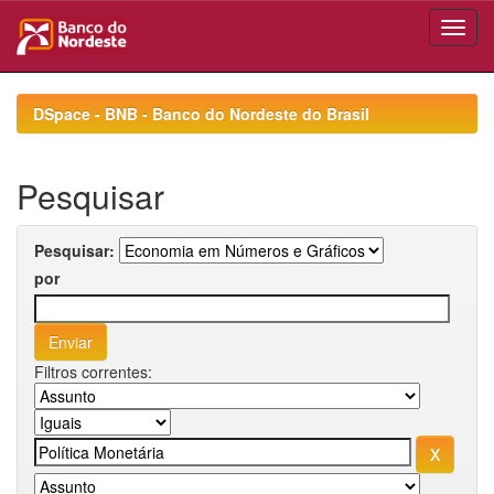
Skip
navigation
DSpace - BNB - Banco do Nordeste do Brasil
Pesquisar
Pesquisar:
por
Filtros correntes: