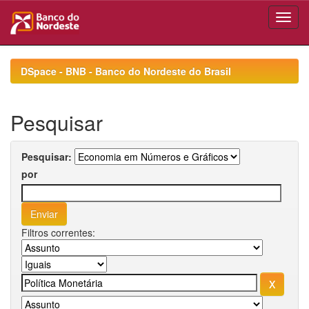
Skip
navigation
DSpace - BNB - Banco do Nordeste do Brasil
Pesquisar
Pesquisar:
por
Filtros correntes: