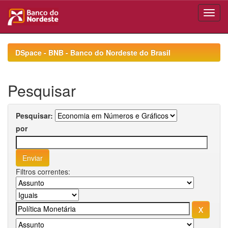
Skip
navigation
DSpace - BNB - Banco do Nordeste do Brasil
Pesquisar
Pesquisar:
por
Filtros correntes: