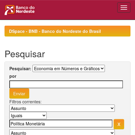
Skip
navigation
DSpace - BNB - Banco do Nordeste do Brasil
Pesquisar
Pesquisar:
por
Filtros correntes: