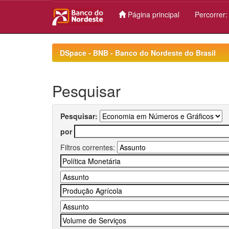
Página principal
Percorrer
Skip
navigation
DSpace - BNB - Banco do Nordeste do Brasil
Pesquisar
Pesquisar:
por
Filtros correntes: