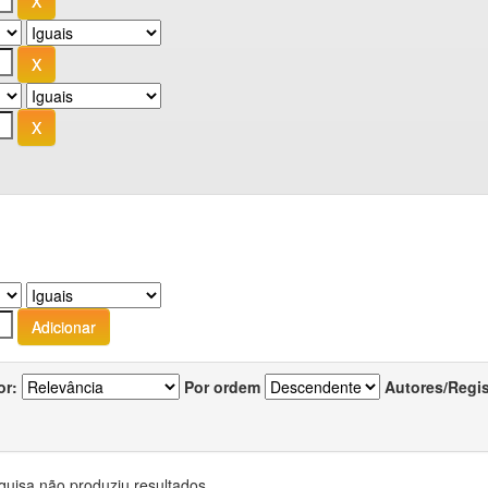
or:
Por ordem
Autores/Regi
quisa não produziu resultados.