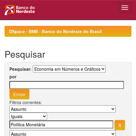
Skip
navigation
DSpace - BNB - Banco do Nordeste do Brasil
Pesquisar
Pesquisar:
por
Filtros correntes: