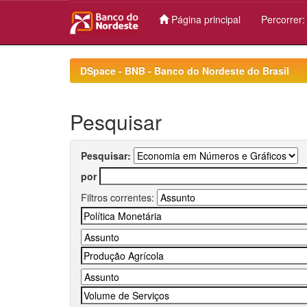
Página principal
Percorrer
Skip
navigation
DSpace - BNB - Banco do Nordeste do Brasil
Pesquisar
Pesquisar:
por
Filtros correntes: