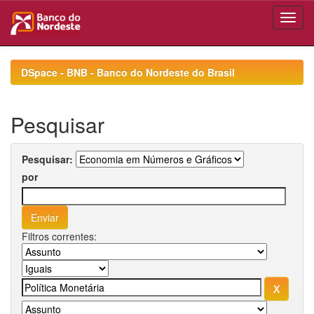
Skip
navigation
DSpace - BNB - Banco do Nordeste do Brasil
Pesquisar
Pesquisar:
por
Filtros correntes: