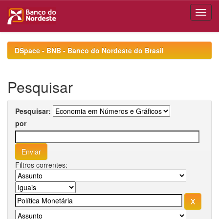
Skip
navigation
DSpace - BNB - Banco do Nordeste do Brasil
Pesquisar
Pesquisar:
por
Filtros correntes: