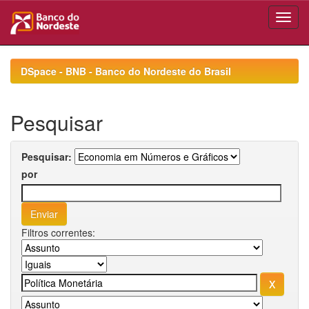
Skip
navigation
DSpace - BNB - Banco do Nordeste do Brasil
Pesquisar
Pesquisar:
por
Filtros correntes: