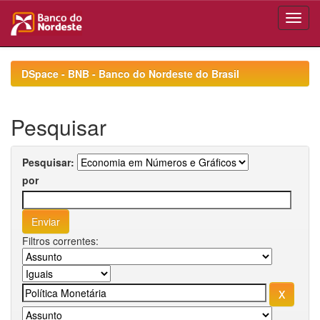
Skip
navigation
DSpace - BNB - Banco do Nordeste do Brasil
Pesquisar
Pesquisar:
por
Filtros correntes: