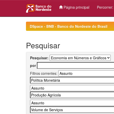
Página principal
Percorrer
Skip
navigation
DSpace - BNB - Banco do Nordeste do Brasil
Pesquisar
Pesquisar:
por
Filtros correntes: