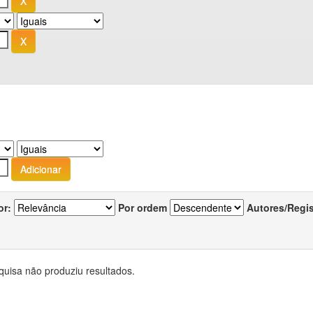
or:
Por ordem
Autores/Regi
quisa não produziu resultados.