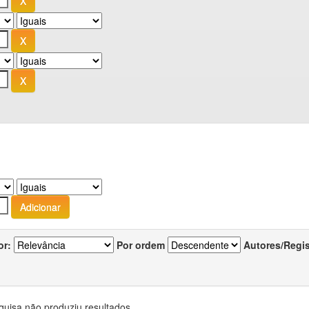
or:
Por ordem
Autores/Regi
quisa não produziu resultados.