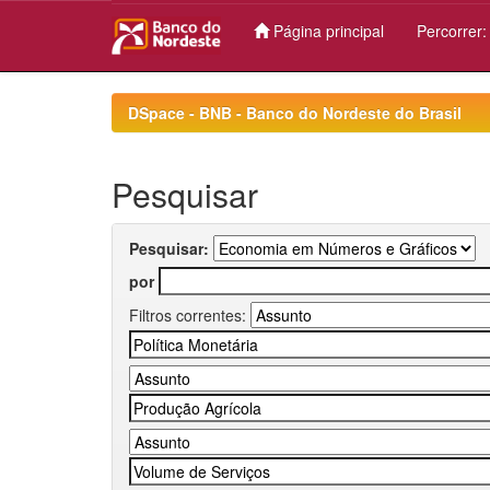
Página principal
Percorrer
Skip
navigation
DSpace - BNB - Banco do Nordeste do Brasil
Pesquisar
Pesquisar:
por
Filtros correntes: