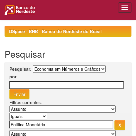
Skip
navigation
DSpace - BNB - Banco do Nordeste do Brasil
Pesquisar
Pesquisar:
por
Filtros correntes: